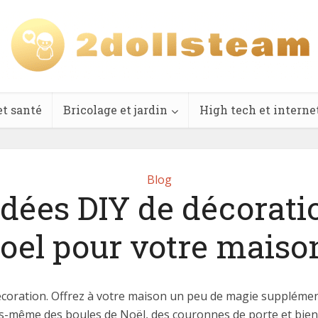
et santé
Bricolage et jardin
High tech et interne
Blog
idées DIY de décorati
oel pour votre maison
décoration. Offrez à votre maison un peu de magie supplémen
us-même des boules de Noël, des couronnes de porte et bien 