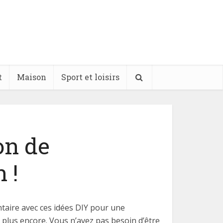
t
Maison
Sport et loisirs
on de
 !
taire avec ces idées DIY pour une
plus encore. Vous n’avez pas besoin d’être