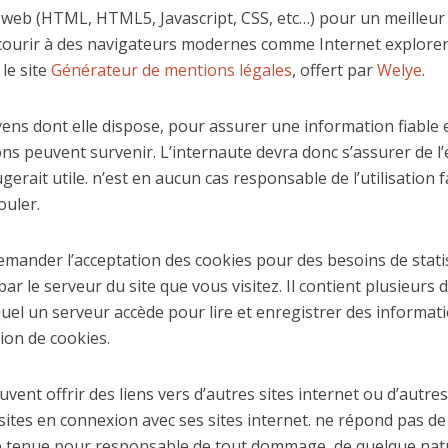
 web (HTML, HTML5, Javascript, CSS, etc…) pour un meilleur 
urir à des navigateurs modernes comme Internet explorer, 
le site
Générateur de mentions légales
, offert par
Welye
.
ns dont elle dispose, pour assurer une information fiable et
ns peuvent survenir. L’internaute devra donc s’assurer de l’
ugerait utile. n’est en aucun cas responsable de l’utilisation 
ouler.
emander l’acceptation des cookies pour des besoins de statis
r le serveur du site que vous visitez. Il contient plusieurs
uel un serveur accède pour lire et enregistrer des informatio
ion de cookies.
uvent offrir des liens vers d’autres sites internet ou d’autre
tes en connexion avec ses sites internet. ne répond pas de la
être tenue pour responsable de tout dommage, de quelque nat